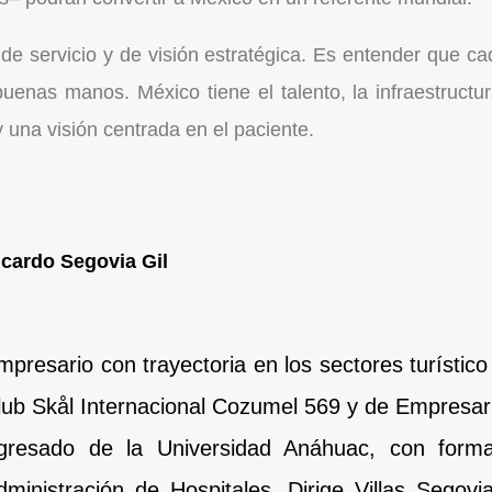
de servicio y de visión estratégica. Es entender que c
enas manos. México tiene el talento, la infraestructura 
 una visión centrada en el paciente.
icardo Segovia Gil
mpresario con trayectoria en los sectores turístic
lub Skål Internacional Cozumel 569 y de Empresa
gresado de la Universidad Anáhuac, con for
dministración de Hospitales. Dirige Villas Sego