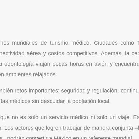
tinos mundiales de turismo médico. Ciudades como 
conectividad aérea y costos competitivos. Además, la 
u odontología viajan pocas horas en avión y encuentr
 en ambientes relajados.
mbién retos importantes: seguridad y regulación, continui
istas médicos sin descuidar la población local.
que no es solo un servicio médico ni solo un viaje. E
o. Los actores que logren trabajar de manera conjunta –h
s– podrán convertir a México en un referente mundial.